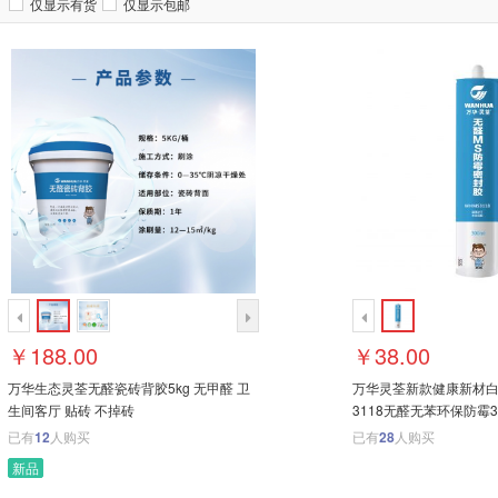
仅显示有货
仅显示包邮
￥188.00
￥38.00
万华生态灵荃无醛瓷砖背胶5kg 无甲醛 卫
万华灵荃新款健康新材白
生间客厅 贴砖 不掉砖
3118无醛无苯环保防霉30
已有
12
人购买
已有
28
人购买
新品