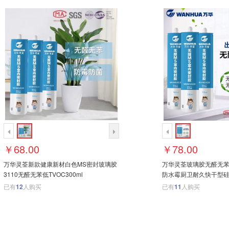
￥68.00
￥78.00
万华灵荃新款健康新材白色MS密封玻璃胶
万华灵荃玻璃胶无醛无苯
3110无醛无苯低TVOC300ml
防水霉厨卫耐久快干型
已有
12
人购买
已有
11
人购买