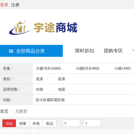
登录
注册
限时折扣
团购专区
全部商品分类
容量：
大桶18升/24KG
小桶5升/6.8KG
小桶10KG
类别：
底漆
面漆
适用范围：
内墙
地面
功能：
防火防腐防霉防潮
首页
无醛胶
-
综合
销量
价格
新品